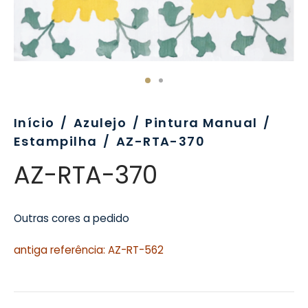
evo
rativo
ros Formatos
olor
tas
enchimento
rão
rau
nímia, Sinalética
a-Pé
Início
/
Azulejo
/
Pintura Manual
/
Estampilha
/
AZ-RTA-370
AZ-RTA-370
Outras cores a pedido
antiga referência: AZ-RT-562